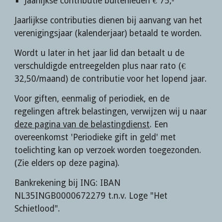
Jaarlijkse contributie buitenleden € 75,-
Jaarlijkse contributies dienen bij aanvang van het 
verenigingsjaar (kalenderjaar) betaald te worden.
Wordt u later in het jaar lid dan betaalt u de 
verschuldigde entreegelden plus naar rato (€ 
3
2
,50/maand) de contributie voor het lopend jaar.
Voor giften, eenmalig of periodiek, en de 
regelingen aftrek belastingen, verwijzen wij u naar 
deze pagina van de belastingdienst
. Een 
overeenkomst 'Periodieke gift in geld' met 
toelichting kan op 
verzoek 
worden toegezonden. 
(Zie elders op deze pagina).
Bankrekening bij ING: IBAN 
NL35INGB0000672279 t.n.v
. 
Loge "Het 
Schietlood"
.